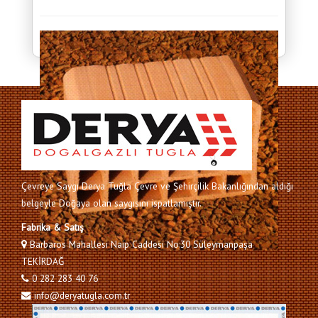
Çevreye Saygı Derya Tuğla Çevre ve Şehirçilik Bakanlığından aldığı
belgeyle Doğaya olan saygısını ispatlamıştır.
Fabrika & Satış
Barbaros Mahallesi Naip Caddesi No:30 Süleymanpaşa
TEKİRDAĞ
0 282 283 40 76
info@deryatugla.com.tr