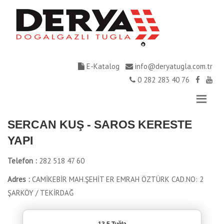
E-Katalog
info@deryatugla.com.tr
0 282 283 40 76
SERCAN KUŞ - SAROS KERESTE
YAPI
Telefon :
282 518 47 60
Adres :
CAMİKEBİR MAH.ŞEHİT ER EMRAH ÖZTÜRK CAD.NO: 2
ŞARKÖY / TEKİRDAĞ